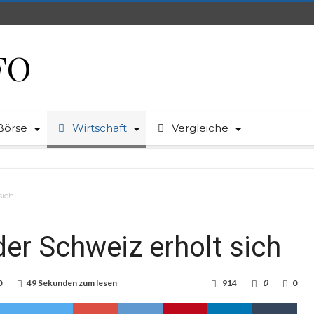
FO
Börse
Wirtschaft
Vergleiche
sich
er Schweiz erholt sich
0
49 Sekunden zum lesen
914
0
0