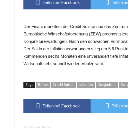
Teilen bei Facebook
Teilen be
Der Finanzmarkttest der Credit Suisse und das Zentrum
Europäische Wirtschaftsforschung (ZEW) prognostiziere
Konjunkturerwartungen. Nach den schwachen Vormonaten 
Der Saldo der Inflationserwartungen stieg um 5.6 Punkte
kommenden sechs Monaten eine unverändert tiefe Inflat
Wirtschaft sehr schnell wieder erholen wird.
Tags
Börse
Credit Suisse
Inflation
Konjunktur
Sch
Teilen bei Facebook
Teilen be
Vorheriger Artikel