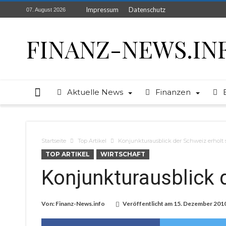
Impressum
Datenschutz
07. August 2026
FINANZ-NEWS.IN
Aktuelle News
Finanzen
Startseite
Top Artikel
Konjunkturausblick der Schweiz erholt 
TOP ARTIKEL
WIRTSCHAFT
Konjunkturausblick d
Von:
Finanz-News.info
Veröffentlicht am
15. Dezember 201