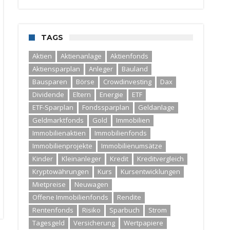
TAGS
Aktien
Aktienanlage
Aktienfonds
Aktiensparplan
Anleger
Bauland
Bausparen
Börse
Crowdinvesting
Dax
Dividende
Eltern
Energie
ETF
ETF-Sparplan
Fondssparplan
Geldanlage
Geldmarktfonds
Gold
Immobilien
Immobilienaktien
Immobilienfonds
Immobilienprojekte
Immobilienumsätze
Kinder
Kleinanleger
Kredit
Kreditvergleich
Kryptowährungen
Kurs
Kursentwicklungen
Mietpreise
Neuwagen
Offene Immobilienfonds
Rendite
Rentenfonds
Risiko
Sparbuch
Strom
Tagesgeld
Versicherung
Wertpapiere