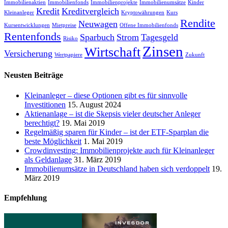
Immobilienaktien
Immobilienfonds
Immobilienprojekte
Immobilienumsätze
Kinder
Kredit
Kreditvergleich
Kleinanleger
Kryptowährungen
Kurs
Rendite
Neuwagen
Kursentwicklungen
Mietpreise
Offene Immobilienfonds
Rentenfonds
Sparbuch
Strom
Tagesgeld
Risiko
Zinsen
Wirtschaft
Versicherung
Wertpapiere
Zukunft
Neusten Beiträge
Kleinanleger – diese Optionen gibt es für sinnvolle
Investitionen
15. August 2024
Aktienanlage – ist die Skepsis vieler deutscher Anleger
berechtigt?
19. Mai 2019
Regelmäßig sparen für Kinder – ist der ETF-Sparplan die
beste Möglichkeit
1. Mai 2019
Crowdinvesting: Immobilienprojekte auch für Kleinanleger
als Geldanlage
31. März 2019
Immobilienumsätze in Deutschland haben sich verdoppelt
19.
März 2019
Empfehlung