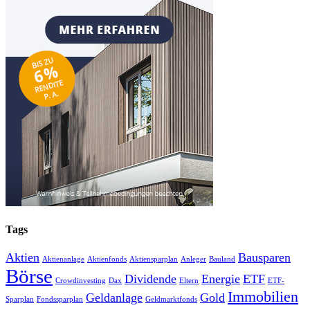
Tags
Aktien
Bausparen
Aktienanlage
Aktienfonds
Aktiensparplan
Anleger
Bauland
Börse
Dividende
Energie
ETF
Crowdinvesting
Dax
Eltern
ETF-
Immobilien
Geldanlage
Gold
Sparplan
Fondssparplan
Geldmarktfonds