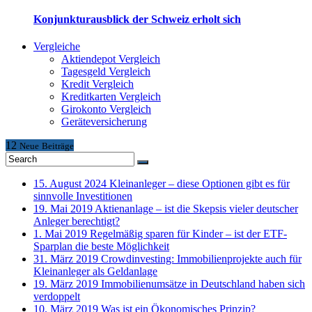
Konjunkturausblick der Schweiz erholt sich
Vergleiche
Aktiendepot Vergleich
Tagesgeld Vergleich
Kredit Vergleich
Kreditkarten Vergleich
Girokonto Vergleich
Geräteversicherung
12
Neue
Beiträge
15. August 2024
Kleinanleger – diese Optionen gibt es für
sinnvolle Investitionen
19. Mai 2019
Aktienanlage – ist die Skepsis vieler deutscher
Anleger berechtigt?
1. Mai 2019
Regelmäßig sparen für Kinder – ist der ETF-
Sparplan die beste Möglichkeit
31. März 2019
Crowdinvesting: Immobilienprojekte auch für
Kleinanleger als Geldanlage
19. März 2019
Immobilienumsätze in Deutschland haben sich
verdoppelt
10. März 2019
Was ist ein Ökonomisches Prinzip?