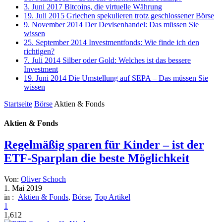
3. Juni 2017
Bitcoins, die virtuelle Währung
19. Juli 2015
Griechen spekulieren trotz geschlossener Börse
9. November 2014
Der Devisenhandel: Das müssen Sie
wissen
25. September 2014
Investmentfonds: Wie finde ich den
richtigen?
7. Juli 2014
Silber oder Gold: Welches ist das bessere
Investment
19. Juni 2014
Die Umstellung auf SEPA – Das müssen Sie
wissen
Startseite
Börse
Aktien & Fonds
Aktien & Fonds
Regelmäßig sparen für Kinder – ist der
ETF-Sparplan die beste Möglichkeit
Von:
Oliver Schoch
1. Mai 2019
in :
Aktien & Fonds
,
Börse
,
Top Artikel
1
1,612