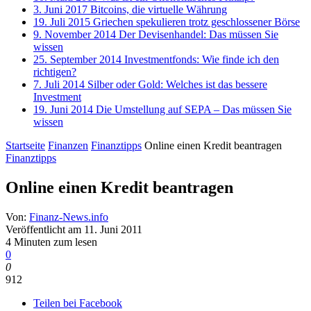
3. Juni 2017
Bitcoins, die virtuelle Währung
19. Juli 2015
Griechen spekulieren trotz geschlossener Börse
9. November 2014
Der Devisenhandel: Das müssen Sie
wissen
25. September 2014
Investmentfonds: Wie finde ich den
richtigen?
7. Juli 2014
Silber oder Gold: Welches ist das bessere
Investment
19. Juni 2014
Die Umstellung auf SEPA – Das müssen Sie
wissen
Startseite
Finanzen
Finanztipps
Online einen Kredit beantragen
Finanztipps
Online einen Kredit beantragen
Von:
Finanz-News.info
Veröffentlicht am
11. Juni 2011
4 Minuten zum lesen
0
0
912
Teilen bei Facebook