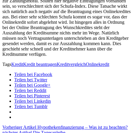
zur Zahlungsmoral. Sollten hier negative Eintragungen vorhanden
sein, so verschlechtert sich der Schufa-Index. Diese Tatsache wirkt
sich natürlich auch negativ auf die Beantragung eines Onlinekredites
aus. Bei einer sehr schlechten Schufa kommt es sogar vor, dass der
Onlinekredit sofort abgelehnt wird. Ist hingegen alles in Ordnung
bei der Online Beantragung des Wunschkredites steht der
Auszahlung der Kreditsumme nichts mehr im Wege. Natürlich
müssen noch Vertragsunterlagen unterschrieben an den Kreditgeber
gesendet werden, damit es zur Auszahlung kommen kann. Dies
geschieht sehr schnell und der Kreditnehmer kann über die
Kreditsumme verfügen.
Tags
Kredit
Kredit beantragen
Kreditvergleich
Onlinekredit
Teilen bei Facebook
Teilen bei Twitter
Teilen bei Google+
Teilen bei Reddit
Teilen bei Pinterest
Teilen bei Linkedin
Teilen bei Tumblr
Vorheriger Artikel
Hypothekenfinanzierung – Was ist zu beachten?
nächster Artikel
Die Tagesanleihe