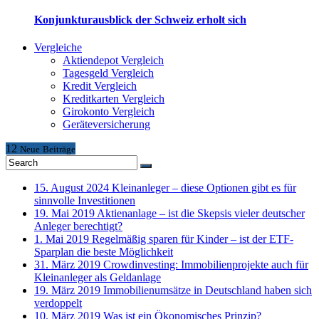
Konjunkturausblick der Schweiz erholt sich
Vergleiche
Aktiendepot Vergleich
Tagesgeld Vergleich
Kredit Vergleich
Kreditkarten Vergleich
Girokonto Vergleich
Geräteversicherung
12
Neue
Beiträge
15. August 2024
Kleinanleger – diese Optionen gibt es für
sinnvolle Investitionen
19. Mai 2019
Aktienanlage – ist die Skepsis vieler deutscher
Anleger berechtigt?
1. Mai 2019
Regelmäßig sparen für Kinder – ist der ETF-
Sparplan die beste Möglichkeit
31. März 2019
Crowdinvesting: Immobilienprojekte auch für
Kleinanleger als Geldanlage
19. März 2019
Immobilienumsätze in Deutschland haben sich
verdoppelt
10. März 2019
Was ist ein Ökonomisches Prinzip?