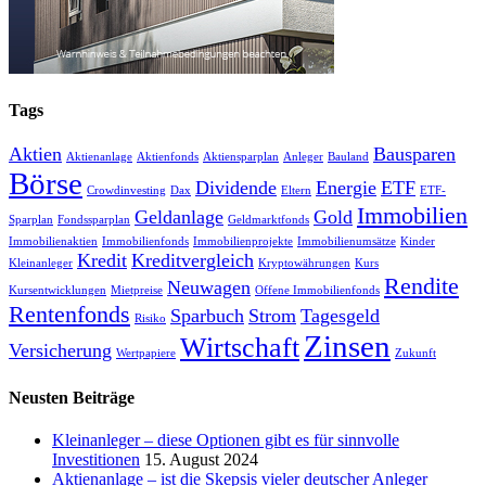
Tags
Aktien
Bausparen
Aktienanlage
Aktienfonds
Aktiensparplan
Anleger
Bauland
Börse
Dividende
Energie
ETF
Crowdinvesting
Dax
Eltern
ETF-
Immobilien
Geldanlage
Gold
Sparplan
Fondssparplan
Geldmarktfonds
Immobilienaktien
Immobilienfonds
Immobilienprojekte
Immobilienumsätze
Kinder
Kredit
Kreditvergleich
Kleinanleger
Kryptowährungen
Kurs
Rendite
Neuwagen
Kursentwicklungen
Mietpreise
Offene Immobilienfonds
Rentenfonds
Sparbuch
Strom
Tagesgeld
Risiko
Zinsen
Wirtschaft
Versicherung
Wertpapiere
Zukunft
Neusten Beiträge
Kleinanleger – diese Optionen gibt es für sinnvolle
Investitionen
15. August 2024
Aktienanlage – ist die Skepsis vieler deutscher Anleger