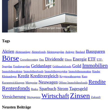
Tags
Aktien
Bausparen
Aktienanlage
Aktienfonds
Aktiensparplan
Anleger
Bauland
Börse
Dividende
Energie
ETF
Crowdinvesting
Dax
Eltern
ETF-
Immobilien
Geldanlage
Gold
Sparplan
Fondssparplan
Geldmarktfonds
Immobilienaktien
Immobilienfonds
Immobilienprojekte
Immobilienumsätze
Kinder
Kredit
Kreditvergleich
Kleinanleger
Kryptowährungen
Kurs
Rendite
Neuwagen
Kursentwicklungen
Mietpreise
Offene Immobilienfonds
Rentenfonds
Sparbuch
Strom
Tagesgeld
Risiko
Zinsen
Wirtschaft
Versicherung
Wertpapiere
Zukunft
Neusten Beiträge