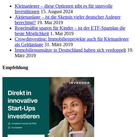
Kleinanleger – diese Optionen gibt es für sinnvolle
Investitionen
15. August 2024
Aktienanlage – ist die Skepsis vieler deutscher Anleger
berechtigt?
19. Mai 2019
Regelmäßig sparen für Kinder – ist der ETF-Sparplan die
beste Möglichkeit
1. Mai 2019
Crowdinvesting: Immobilienprojekte auch für Kleinanleger
als Geldanlage
31. März 2019
Immobilienumsätze in Deutschland haben sich verdoppelt
19.
März 2019
Empfehlung