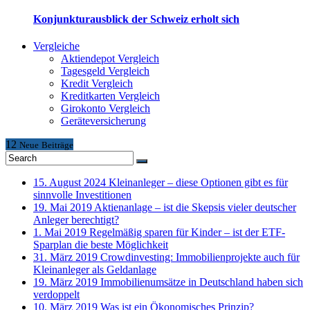
Konjunkturausblick der Schweiz erholt sich
Vergleiche
Aktiendepot Vergleich
Tagesgeld Vergleich
Kredit Vergleich
Kreditkarten Vergleich
Girokonto Vergleich
Geräteversicherung
12
Neue
Beiträge
15. August 2024
Kleinanleger – diese Optionen gibt es für
sinnvolle Investitionen
19. Mai 2019
Aktienanlage – ist die Skepsis vieler deutscher
Anleger berechtigt?
1. Mai 2019
Regelmäßig sparen für Kinder – ist der ETF-
Sparplan die beste Möglichkeit
31. März 2019
Crowdinvesting: Immobilienprojekte auch für
Kleinanleger als Geldanlage
19. März 2019
Immobilienumsätze in Deutschland haben sich
verdoppelt
10. März 2019
Was ist ein Ökonomisches Prinzip?