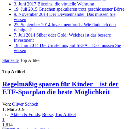
3. Juni 2017
Bitcoins, die virtuelle Währung
19. Juli 2015
Griechen spekulieren trotz geschlossener Börse
9. November 2014
Der Devisenhandel: Das müssen Sie
wissen
25. September 2014
Investmentfonds: Wie finde ich den
richtigen?
7. Juli 2014
Silber oder Gold: Welches ist das bessere
Investment
19. Juni 2014
Die Umstellung auf SEPA – Das müssen Sie
wissen
Startseite
Top Artikel
Top Artikel
Regelmäßig sparen für Kinder – ist der
ETF-Sparplan die beste Möglichkeit
Von:
Oliver Schoch
1. Mai 2019
in :
Aktien & Fonds
,
Börse
,
Top Artikel
1
1,614