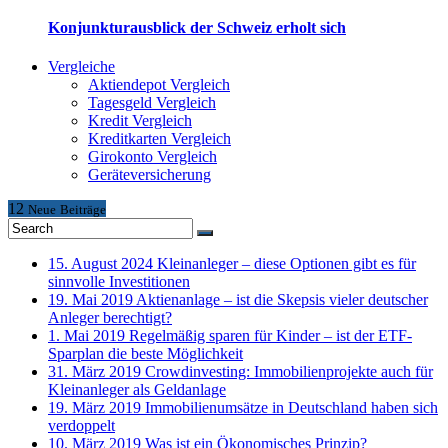
Konjunkturausblick der Schweiz erholt sich
Vergleiche
Aktiendepot Vergleich
Tagesgeld Vergleich
Kredit Vergleich
Kreditkarten Vergleich
Girokonto Vergleich
Geräteversicherung
12
Neue
Beiträge
15. August 2024
Kleinanleger – diese Optionen gibt es für
sinnvolle Investitionen
19. Mai 2019
Aktienanlage – ist die Skepsis vieler deutscher
Anleger berechtigt?
1. Mai 2019
Regelmäßig sparen für Kinder – ist der ETF-
Sparplan die beste Möglichkeit
31. März 2019
Crowdinvesting: Immobilienprojekte auch für
Kleinanleger als Geldanlage
19. März 2019
Immobilienumsätze in Deutschland haben sich
verdoppelt
10. März 2019
Was ist ein Ökonomisches Prinzip?