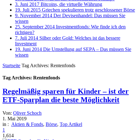
3. Juni 2017
Bitcoins, die virtuelle Währung
19. Juli 2015
Griechen spekulieren trotz geschlossener Börse
9. November 2014
Der Devisenhandel: Das müssen Sie
wissen
25. September 2014
Investmentfonds: Wie finde ich den
richtigen?
7. Juli 2014
Silber oder Gold: Welches ist das bessere
Investment
19. Juni 2014
Die Umstellung auf SEPA – Das müssen Sie
wissen
Startseite
Tag Archives: Rentenfonds
Tag Archives: Rentenfonds
Regelmäßig sparen für Kinder – ist der
ETF-Sparplan die beste Möglichkeit
Von:
Oliver Schoch
1. Mai 2019
in :
Aktien & Fonds
,
Börse
,
Top Artikel
1
1,614