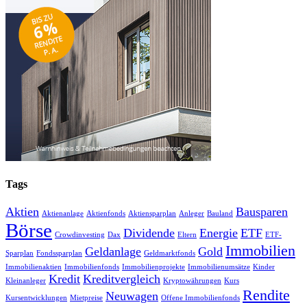
Tags
Aktien
Bausparen
Aktienanlage
Aktienfonds
Aktiensparplan
Anleger
Bauland
Börse
Dividende
Energie
ETF
Crowdinvesting
Dax
Eltern
ETF-
Immobilien
Geldanlage
Gold
Sparplan
Fondssparplan
Geldmarktfonds
Immobilienaktien
Immobilienfonds
Immobilienprojekte
Immobilienumsätze
Kinder
Kredit
Kreditvergleich
Kleinanleger
Kryptowährungen
Kurs
Rendite
Neuwagen
Kursentwicklungen
Mietpreise
Offene Immobilienfonds