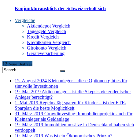
Konjunkturausblick der Schweiz erholt sich
Vergleiche
Aktiendepot Vergleich
Tagesgeld Vergleich
Kredit Vergleich
Kreditkarten Vergleich
Girokonto Vergleich
Geräteversicherung
12
Neue
Beiträge
15. August 2024
Kleinanleger – diese Optionen gibt es für
sinnvolle Investitionen
19. Mai 2019
Aktienanlage – ist die Skepsis vieler deutscher
Anleger berechtigt?
1. Mai 2019
Regelmäßig sparen für Kinder – ist der ETF-
Sparplan die beste Möglichkeit
31. März 2019
Crowdinvesting: Immobilienprojekte auch für
Kleinanleger als Geldanlage
19. März 2019
Immobilienumsätze in Deutschland haben sich
verdoppelt
10. März 2019
Was ist ein Ökonomisches Prinzip?