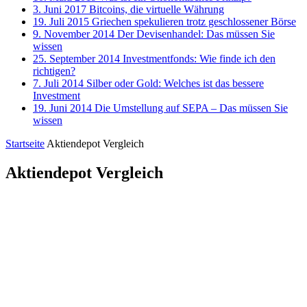
3. Juni 2017
Bitcoins, die virtuelle Währung
19. Juli 2015
Griechen spekulieren trotz geschlossener Börse
9. November 2014
Der Devisenhandel: Das müssen Sie
wissen
25. September 2014
Investmentfonds: Wie finde ich den
richtigen?
7. Juli 2014
Silber oder Gold: Welches ist das bessere
Investment
19. Juni 2014
Die Umstellung auf SEPA – Das müssen Sie
wissen
Startseite
Aktiendepot Vergleich
Aktiendepot Vergleich