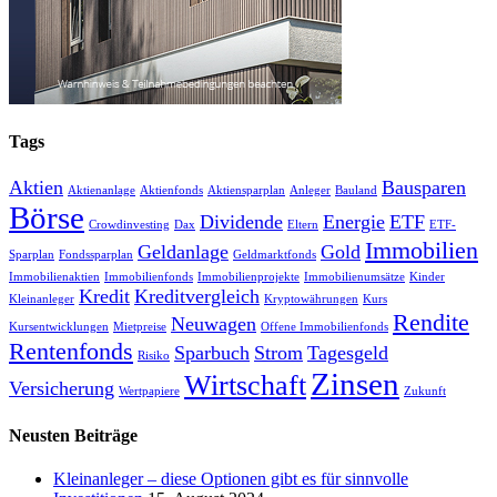
Tags
Aktien
Bausparen
Aktienanlage
Aktienfonds
Aktiensparplan
Anleger
Bauland
Börse
Dividende
Energie
ETF
Crowdinvesting
Dax
Eltern
ETF-
Immobilien
Geldanlage
Gold
Sparplan
Fondssparplan
Geldmarktfonds
Immobilienaktien
Immobilienfonds
Immobilienprojekte
Immobilienumsätze
Kinder
Kredit
Kreditvergleich
Kleinanleger
Kryptowährungen
Kurs
Rendite
Neuwagen
Kursentwicklungen
Mietpreise
Offene Immobilienfonds
Rentenfonds
Sparbuch
Strom
Tagesgeld
Risiko
Zinsen
Wirtschaft
Versicherung
Wertpapiere
Zukunft
Neusten Beiträge
Kleinanleger – diese Optionen gibt es für sinnvolle