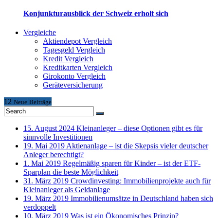
Konjunkturausblick der Schweiz erholt sich
Vergleiche
Aktiendepot Vergleich
Tagesgeld Vergleich
Kredit Vergleich
Kreditkarten Vergleich
Girokonto Vergleich
Geräteversicherung
12
Neue
Beiträge
15. August 2024
Kleinanleger – diese Optionen gibt es für
sinnvolle Investitionen
19. Mai 2019
Aktienanlage – ist die Skepsis vieler deutscher
Anleger berechtigt?
1. Mai 2019
Regelmäßig sparen für Kinder – ist der ETF-
Sparplan die beste Möglichkeit
31. März 2019
Crowdinvesting: Immobilienprojekte auch für
Kleinanleger als Geldanlage
19. März 2019
Immobilienumsätze in Deutschland haben sich
verdoppelt
10. März 2019
Was ist ein Ökonomisches Prinzip?