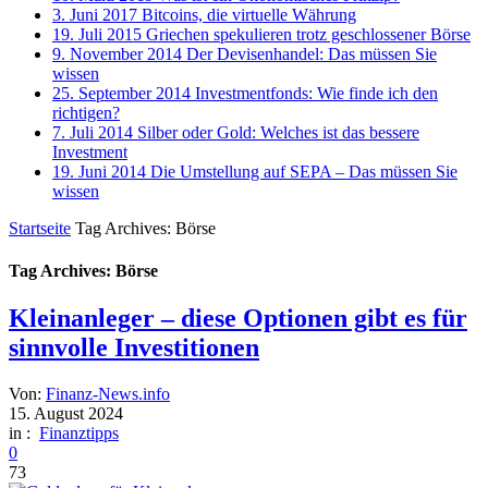
3. Juni 2017
Bitcoins, die virtuelle Währung
19. Juli 2015
Griechen spekulieren trotz geschlossener Börse
9. November 2014
Der Devisenhandel: Das müssen Sie
wissen
25. September 2014
Investmentfonds: Wie finde ich den
richtigen?
7. Juli 2014
Silber oder Gold: Welches ist das bessere
Investment
19. Juni 2014
Die Umstellung auf SEPA – Das müssen Sie
wissen
Startseite
Tag Archives: Börse
Tag Archives: Börse
Kleinanleger – diese Optionen gibt es für
sinnvolle Investitionen
Von:
Finanz-News.info
15. August 2024
in :
Finanztipps
0
73