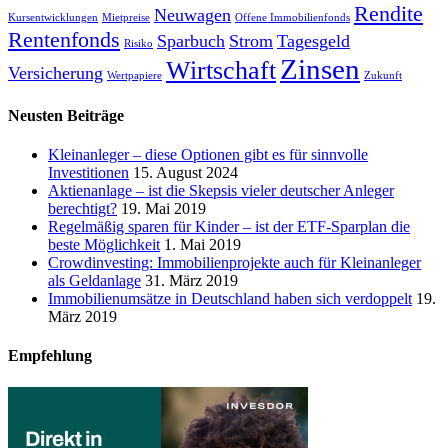
Rendite
Neuwagen
Kursentwicklungen
Mietpreise
Offene Immobilienfonds
Rentenfonds
Sparbuch
Strom
Tagesgeld
Risiko
Zinsen
Wirtschaft
Versicherung
Wertpapiere
Zukunft
Neusten Beiträge
Kleinanleger – diese Optionen gibt es für sinnvolle
Investitionen
15. August 2024
Aktienanlage – ist die Skepsis vieler deutscher Anleger
berechtigt?
19. Mai 2019
Regelmäßig sparen für Kinder – ist der ETF-Sparplan die
beste Möglichkeit
1. Mai 2019
Crowdinvesting: Immobilienprojekte auch für Kleinanleger
als Geldanlage
31. März 2019
Immobilienumsätze in Deutschland haben sich verdoppelt
19.
März 2019
Empfehlung