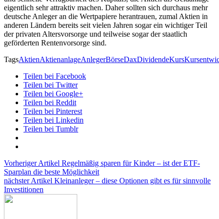
eigentlich sehr attraktiv machen. Daher sollten sich durchaus mehr
deutsche Anleger an die Wertpapiere herantrauen, zumal Aktien in
anderen Ländern bereits seit vielen Jahren sogar ein wichtiger Teil
der privaten Altersvorsorge und teilweise sogar der staatlich
geförderten Rentenvorsorge sind.
Tags
Aktien
Aktienanlage
Anleger
Börse
Dax
Dividende
Kurs
Kursentwi
Teilen bei Facebook
Teilen bei Twitter
Teilen bei Google+
Teilen bei Reddit
Teilen bei Pinterest
Teilen bei Linkedin
Teilen bei Tumblr
Vorheriger Artikel
Regelmäßig sparen für Kinder – ist der ETF-
Sparplan die beste Möglichkeit
nächster Artikel
Kleinanleger – diese Optionen gibt es für sinnvolle
Investitionen