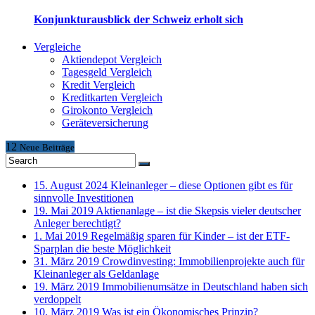
Konjunkturausblick der Schweiz erholt sich
Vergleiche
Aktiendepot Vergleich
Tagesgeld Vergleich
Kredit Vergleich
Kreditkarten Vergleich
Girokonto Vergleich
Geräteversicherung
12
Neue
Beiträge
15. August 2024
Kleinanleger – diese Optionen gibt es für
sinnvolle Investitionen
19. Mai 2019
Aktienanlage – ist die Skepsis vieler deutscher
Anleger berechtigt?
1. Mai 2019
Regelmäßig sparen für Kinder – ist der ETF-
Sparplan die beste Möglichkeit
31. März 2019
Crowdinvesting: Immobilienprojekte auch für
Kleinanleger als Geldanlage
19. März 2019
Immobilienumsätze in Deutschland haben sich
verdoppelt
10. März 2019
Was ist ein Ökonomisches Prinzip?