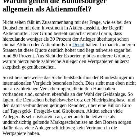
Warum gelten die Bundesbürger
allgemein als Aktienmuffel?
Nicht selten fällt im Zusammenhang mit der Frage, wie es bei den
Deutschen mit dem Investment in Aktien aussieht, der Begriff
Aktienmuffel. Der Grund besteht zunächst einmal darin, dass
hierzulande weniger als 30 Prozent der Anleger überhaupt schon
einmal Aktien oder Aktienfonds im
Depot
hatten. In manch anderen
Staaten ist diese Quote deutlich höher und liegt teilweise sogar bei
rund 80 Prozent. Aus Sicht der Experten gibt es mehrere Gründe,
warum hierzulande zahlreiche Anleger den Wertpapieren äußerst
skeptisch gegenüberstehen.
So ist beispielsweise das Sicherheitsbedürfnis der Bundesbürger im
internationalen Vergleich besonders hoch. Dies sieht man eben nicht
nur an zahlreichen Versicherungen, die in den Haushalten
vorhanden sind, sondern ebenfalls an der Wahl der Geldanlage. So
lagern die Deutschen beispielsweise trotz der Niedrigzinsphase, und
den damit verbundenen geringen Renditen, über eine Billion Euro
auf Tagesgeld-, Festgeld- und Girokonten. Aktien sehen viele
Anleger als sehr risikoreich an, aber auch die teilweise als
undurchsichtig geltende Marktgeschehnisse an den Börsen sorgen
dafür, dass viele Anleger schlichtweg kein Vertrauen in die
Wertpapiere haben.