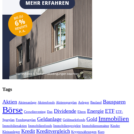
Tags
Aktien
Bausparen
Aktienanlage
Aktienfonds
Aktiensparplan
Anleger
Bauland
Börse
Dividende
Energie
ETF
Crowdinvesting
Dax
Eltern
ETF-
Immobilien
Geldanlage
Gold
Sparplan
Fondssparplan
Geldmarktfonds
Immobilienaktien
Immobilienfonds
Immobilienprojekte
Immobilienumsätze
Kinder
Kredit
Kreditvergleich
Kleinanleger
Kryptowährungen
Kurs