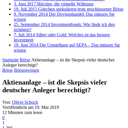
3. Juni 2017
Bitcoins, die virtuelle Währung
19. Juli 2015
Griechen spekulieren trotz geschlossener Börse
9. November 2014
Der Devisenhandel: Das müssen Sie
wissen
25. September 2014
Investmentfonds: Wie finde ich den
richtigen?
7. Juli 2014
Silber oder Gold: Welches ist das bessere
Investment
19. Juni 2014
Die Umstellung auf SEPA – Das müssen Sie
wissen
Startseite
Börse
Aktienanlage – ist die Skepsis vieler deutscher
Anleger berechtigt?
Börse
Börsenwissen
Aktienanlage – ist die Skepsis vieler
deutscher Anleger berechtigt?
Von:
Oliver Schoch
Veröffentlicht am
19. Mai 2019
12 Minuten zum lesen
0
1
1,266