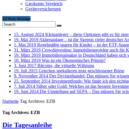
Girokonto Vergleich
Geräteversicherung
12
Neue
Beiträge
15. August 2024
Kleinanleger – diese Optionen gibt es für sinn
19. Mai 2019
Aktienanlage – ist die Skepsis vieler deutscher A
1. Mai 2019
Regelmäßig sparen für Kinder – ist der ETF-Sparp
31. März 2019
Crowdinvesting: Immobilienprojekte auch für K
19. März 2019
Immobilienumsätze in Deutschland haben sich 
10. März 2019
Was ist ein Ökonomisches Prinzip?
3. Juni 2017
Bitcoins, die virtuelle Währung
19. Juli 2015
Griechen spekulieren trotz geschlossener Börse
9. November 2014
Der Devisenhandel: Das müssen Sie wissen
25. September 2014
Investmentfonds: Wie finde ich den richti
7. Juli 2014
Silber oder Gold: Welches ist das bessere Investme
19. Juni 2014
Die Umstellung auf SEPA – Das müssen Sie wis
Startseite
Tag Archives: EZB
Tag Archives: EZB
Die Tagesanleihe