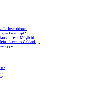
volle Investitionen
nleger berechtigt?
lan die beste Möglichkeit
leinanleger als Geldanlage
verdoppelt
gen?
nt
sen