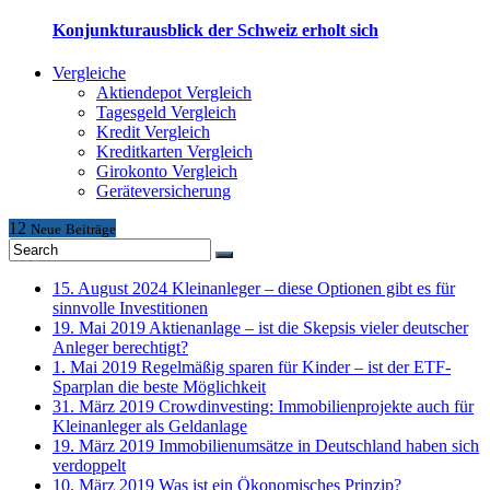
Konjunkturausblick der Schweiz erholt sich
Vergleiche
Aktiendepot Vergleich
Tagesgeld Vergleich
Kredit Vergleich
Kreditkarten Vergleich
Girokonto Vergleich
Geräteversicherung
12
Neue
Beiträge
15. August 2024
Kleinanleger – diese Optionen gibt es für
sinnvolle Investitionen
19. Mai 2019
Aktienanlage – ist die Skepsis vieler deutscher
Anleger berechtigt?
1. Mai 2019
Regelmäßig sparen für Kinder – ist der ETF-
Sparplan die beste Möglichkeit
31. März 2019
Crowdinvesting: Immobilienprojekte auch für
Kleinanleger als Geldanlage
19. März 2019
Immobilienumsätze in Deutschland haben sich
verdoppelt
10. März 2019
Was ist ein Ökonomisches Prinzip?