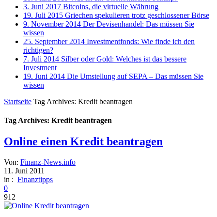
3. Juni 2017
Bitcoins, die virtuelle Währung
19. Juli 2015
Griechen spekulieren trotz geschlossener Börse
9. November 2014
Der Devisenhandel: Das müssen Sie
wissen
25. September 2014
Investmentfonds: Wie finde ich den
richtigen?
7. Juli 2014
Silber oder Gold: Welches ist das bessere
Investment
19. Juni 2014
Die Umstellung auf SEPA – Das müssen Sie
wissen
Startseite
Tag Archives: Kredit beantragen
Tag Archives: Kredit beantragen
Online einen Kredit beantragen
Von:
Finanz-News.info
11. Juni 2011
in :
Finanztipps
0
912