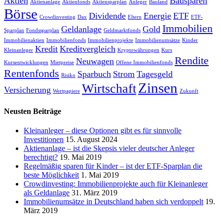
Aktien
Bausparen
Aktienanlage
Aktienfonds
Aktiensparplan
Anleger
Bauland
Börse
Dividende
Energie
ETF
Crowdinvesting
Dax
Eltern
ETF-
Immobilien
Geldanlage
Gold
Sparplan
Fondssparplan
Geldmarktfonds
Immobilienaktien
Immobilienfonds
Immobilienprojekte
Immobilienumsätze
Kinder
Kredit
Kreditvergleich
Kleinanleger
Kryptowährungen
Kurs
Rendite
Neuwagen
Kursentwicklungen
Mietpreise
Offene Immobilienfonds
Rentenfonds
Sparbuch
Strom
Tagesgeld
Risiko
Zinsen
Wirtschaft
Versicherung
Wertpapiere
Zukunft
Neusten Beiträge
Kleinanleger – diese Optionen gibt es für sinnvolle
Investitionen
15. August 2024
Aktienanlage – ist die Skepsis vieler deutscher Anleger
berechtigt?
19. Mai 2019
Regelmäßig sparen für Kinder – ist der ETF-Sparplan die
beste Möglichkeit
1. Mai 2019
Crowdinvesting: Immobilienprojekte auch für Kleinanleger
als Geldanlage
31. März 2019
Immobilienumsätze in Deutschland haben sich verdoppelt
19.
März 2019