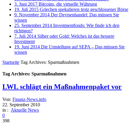
3. Juni 2017
Bitcoins, die virtuelle Währung
19. Juli 2015
Griechen spekulieren trotz geschlossener Börse
9. November 2014
Der Devisenhandel: Das müssen Sie
wissen
25. September 2014
Investmentfonds: Wie finde ich den
richtigen?
7. Juli 2014
Silber oder Gold: Welches ist das bessere
Investment
19. Juni 2014
Die Umstellung auf SEPA – Das müssen Sie
wissen
Startseite
Tag Archives: Sparmaßnahmen
Tag Archives: Sparmaßnahmen
LWL schlägt ein Maßnahmenpaket vor
Von:
Finanz-News.info
22. September 2010
in :
Aktuelle News
0
398