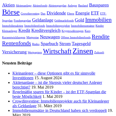
Aktien
Bausparen
Aktienanlage
Aktienfonds
Aktiensparplan
Anleger
Bauland
Börse
Dividende
Energie
ETF
Crowdinvesting
Dax
Eltern
ETF-
Immobilien
Geldanlage
Gold
Sparplan
Fondssparplan
Geldmarktfonds
Immobilienaktien
Immobilienfonds
Immobilienprojekte
Immobilienumsätze
Kinder
Kredit
Kreditvergleich
Kleinanleger
Kryptowährungen
Kurs
Rendite
Neuwagen
Kursentwicklungen
Mietpreise
Offene Immobilienfonds
Rentenfonds
Sparbuch
Strom
Tagesgeld
Risiko
Zinsen
Wirtschaft
Versicherung
Wertpapiere
Zukunft
Neusten Beiträge
Kleinanleger – diese Optionen gibt es für sinnvolle
Investitionen
15. August 2024
Aktienanlage – ist die Skepsis vieler deutscher Anleger
berechtigt?
19. Mai 2019
Regelmäßig sparen für Kinder – ist der ETF-Sparplan die
beste Möglichkeit
1. Mai 2019
Crowdinvesting: Immobilienprojekte auch für Kleinanleger
als Geldanlage
31. März 2019
Immobilienumsätze in Deutschland haben sich verdoppelt
19.
März 2019