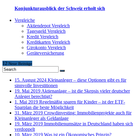
Konjunkturausblick der Schweiz erholt sich
Vergleiche
Aktiendepot Vergleich
Tagesgeld Vergleich
Kredit Vergleich
Kreditkarten Vergleich
Girokonto Vergleich
Geräteversicherung
12
Neue
Beiträge
15. August 2024
Kleinanleger – diese Optionen gibt es für
sinnvolle Investitionen
19. Mai 2019
Aktienanlage – ist die Skepsis vieler deutscher
Anleger berechtigt?
1. Mai 2019
Regelmäßig sparen für Kinder – ist der ETF-
Sparplan die beste Möglichkeit
31. März 2019
Crowdinvesting: Immobilienprojekte auch für
Kleinanleger als Geldanlage
19. März 2019
Immobilienumsätze in Deutschland haben sich
verdoppelt
10. März 2019
Was ist ein Ökonomisches Prinzip?