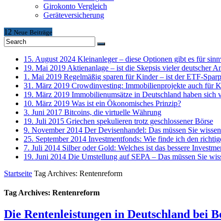
Girokonto Vergleich
Geräteversicherung
12
Neue
Beiträge
15. August 2024
Kleinanleger – diese Optionen gibt es für sinn
19. Mai 2019
Aktienanlage – ist die Skepsis vieler deutscher A
1. Mai 2019
Regelmäßig sparen für Kinder – ist der ETF-Sparp
31. März 2019
Crowdinvesting: Immobilienprojekte auch für K
19. März 2019
Immobilienumsätze in Deutschland haben sich 
10. März 2019
Was ist ein Ökonomisches Prinzip?
3. Juni 2017
Bitcoins, die virtuelle Währung
19. Juli 2015
Griechen spekulieren trotz geschlossener Börse
9. November 2014
Der Devisenhandel: Das müssen Sie wissen
25. September 2014
Investmentfonds: Wie finde ich den richti
7. Juli 2014
Silber oder Gold: Welches ist das bessere Investme
19. Juni 2014
Die Umstellung auf SEPA – Das müssen Sie wis
Startseite
Tag Archives: Rentenreform
Tag Archives: Rentenreform
Die Rentenleistungen in Deutschland bei B