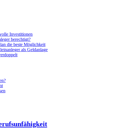
volle Investitionen
nleger berechtigt?
lan die beste Möglichkeit
leinanleger als Geldanlage
verdoppelt
gen?
nt
sen
erufsunfähigkeit