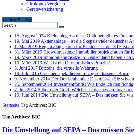
Girokonto Vergleich
Geräteversicherung
12
Neue
Beiträge
15. August 2024
Kleinanleger – diese Optionen gibt es für sinn
19. Mai 2019
Aktienanlage – ist die Skepsis vieler deutscher A
1. Mai 2019
Regelmäßig sparen für Kinder – ist der ETF-Sparp
31. März 2019
Crowdinvesting: Immobilienprojekte auch für K
19. März 2019
Immobilienumsätze in Deutschland haben sich 
10. März 2019
Was ist ein Ökonomisches Prinzip?
3. Juni 2017
Bitcoins, die virtuelle Währung
19. Juli 2015
Griechen spekulieren trotz geschlossener Börse
9. November 2014
Der Devisenhandel: Das müssen Sie wissen
25. September 2014
Investmentfonds: Wie finde ich den richti
7. Juli 2014
Silber oder Gold: Welches ist das bessere Investme
19. Juni 2014
Die Umstellung auf SEPA – Das müssen Sie wis
Startseite
Tag Archives: BIC
Tag Archives: BIC
Die Umstellung auf SEPA – Das müssen Sie