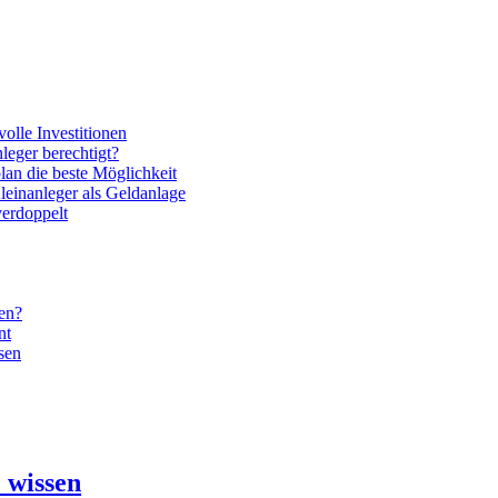
volle Investitionen
nleger berechtigt?
lan die beste Möglichkeit
leinanleger als Geldanlage
verdoppelt
gen?
nt
sen
 wissen